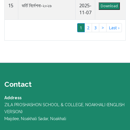
15
ভর্তি নির্দেশনা-২০২৬
2025-
Download
11-07
(current)
1
2
3
>
Last ›
Contact
Address
ZILA PROSHASHON SCHOOL & COLLEGE, NOAKHALI (ENGLISH
VERSION)
Maijdee, Noakhali Sadar, Noakhali