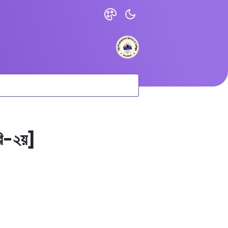
ারি-২য়]