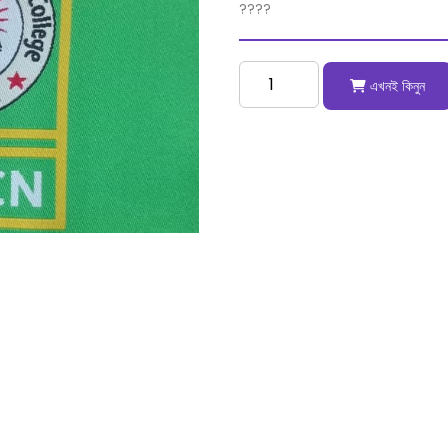
????
এখনই কিনুন