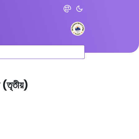
া (তৃতীয়)