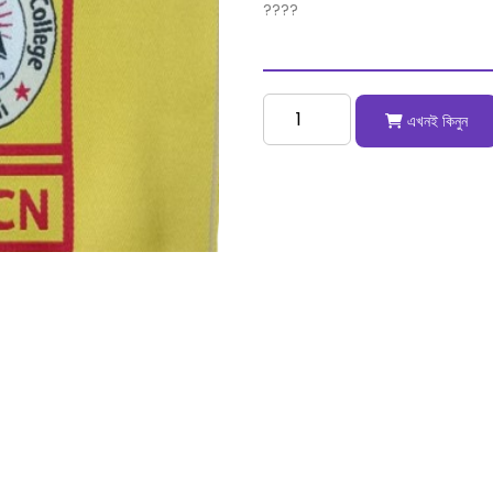
????
এখনই কিনুন